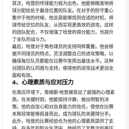
其次，哈登的传球能力极为出色，他能够精准地将
球分配给处于最佳位置的队友。在对手的防守重心
集中于他的时候，他总是能够找到合适的时机，将
球传给空位的队友，从而实现更高效的进攻。这样
的团队配合，不仅增强了哈登的得分能力，也提升
了全队的战斗力。
最后，哈登对于角色球员的支持同样重要。他会根
据不同球员的特点，灵活调整自己的进攻策略，以
确保每位队员都能在比赛中发挥出最佳水平。这种
对团队的认同感与支持，使得他的进攻战术更加全
面和有效。
4、心理素质与应对压力
在高压环境下，詹姆斯·哈登展现出了超强的心理素
质。在关键时刻，他能保持冷静，做出明智的决
策。他的自信心和对自身能力的信任，使他在比赛
末尾经常能够挺身而出，成为球队的关键得分手。
此外，哈登的比赛经验也为他的心理素质提供了支
持。在多年的职业生涯中，他经历了无数次的高压