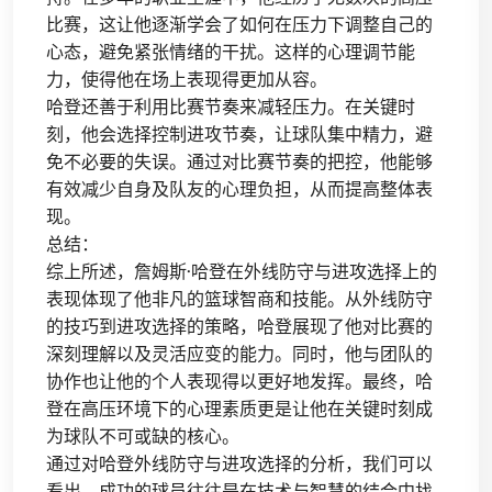
比赛，这让他逐渐学会了如何在压力下调整自己的
心态，避免紧张情绪的干扰。这样的心理调节能
力，使得他在场上表现得更加从容。
哈登还善于利用比赛节奏来减轻压力。在关键时
刻，他会选择控制进攻节奏，让球队集中精力，避
免不必要的失误。通过对比赛节奏的把控，他能够
有效减少自身及队友的心理负担，从而提高整体表
现。
总结：
综上所述，詹姆斯·哈登在外线防守与进攻选择上的
表现体现了他非凡的篮球智商和技能。从外线防守
的技巧到进攻选择的策略，哈登展现了他对比赛的
深刻理解以及灵活应变的能力。同时，他与团队的
协作也让他的个人表现得以更好地发挥。最终，哈
登在高压环境下的心理素质更是让他在关键时刻成
为球队不可或缺的核心。
通过对哈登外线防守与进攻选择的分析，我们可以
看出，成功的球员往往是在技术与智慧的结合中找