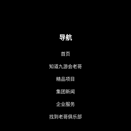
导航
首页
知道九游会老哥
精品项目
集团新闻
企业服务
找到老哥俱乐部