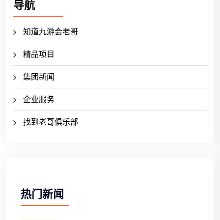
导航
知道九游会老哥
精品项目
集团新闻
企业服务
找到老哥俱乐部
热门新闻