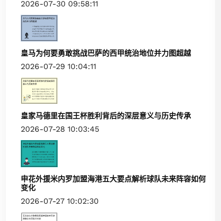
2026-07-30 09:58:11
皇马为何要勇敢挑战巴萨的西甲统治地位并力图超越
2026-07-29 10:04:11
皇家马德里在国王杯胜利背后的深层意义与历史传承
2026-07-28 10:03:45
申花外援米内罗加盟海港五大要点解析球队未来阵容如何
变化
2026-07-27 10:02:30