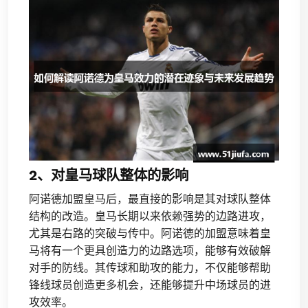
2、对皇马球队整体的影响
阿诺德加盟皇马后，最直接的影响是其对球队整体
结构的改造。皇马长期以来依赖强势的边路进攻，
尤其是右路的突破与传中。阿诺德的加盟意味着皇
马将有一个更具创造力的边路选项，能够有效破解
对手的防线。其传球和助攻的能力，不仅能够帮助
锋线球员创造更多机会，还能够提升中场球员的进
攻效率。