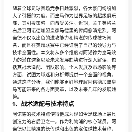
随着全球足球赛场竞争日趋激烈，各大豪门纷纷加
大了引援的力度。而皇马作为世界足坛的超级俱乐
部，其引援策略一向备受关注。近期，关于英格兰
右后卫阿诺德加盟皇家马德里的传闻愈演愈烈。阿
诺德不仅以出色的进攻能力和精湛的传球技巧闻
名，而且在英超联赛中已经证明了自己的领导力与
技术全面性。本文将从多个维度对阿诺德为皇马效
力的潜在迹象以及未来发展趋势进行深入解读，包
括其战术适配、团队影响、个人发展及市场影响等
方面，试图为球迷和分析师提供一个全面的视角。
通过这些分析，我们能够更好地理解阿诺德加盟皇
马可能带来的各方面变革，以及未来几年的发展趋
势。
1、战术适配与技术特点
阿诺德的技术特点使得他成为现如今足球场上最具
创造力的右后卫之一。作为利物浦的核心球员，阿
诺德以其精准的长传球和出色的定位球技术著称，