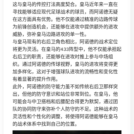
这与皇马的传控打法高度契合。皇马近年来一直在
寻找能够适应现代足球战术的球员，而阿诺德无疑
在这方面具有优势。他不仅能通过精准的边路传球
为前锋创造机会，还能够在进攻中提供额外的进攻
威胁，弥补皇马边路进攻的单一性。
与皇马现有的右后卫角色相比，阿诺德的战术定位
将更为灵活。在皇马的433阵型中，他不仅能承担起
右后卫的职责，还能够在进攻时推上参与中场组
织。通过阿诺德的传球视野，皇马的进攻将变得更
加多样化，这对于增强球队进攻的流畅性和变化性
有着显著的提升作用。
此外，阿诺德的防守能力虽不如传统右后卫那样突
出，但他的防守意识和站位非常到位。在皇马，他
可能会与中卫搭档和后腰配合得更为默契，通过团
队的协同防守来弥补个人防守的不足。这种战术的
灵活性和个性化的调整，将使得阿诺德能够在皇马
的战术体系中找到自己的位置。