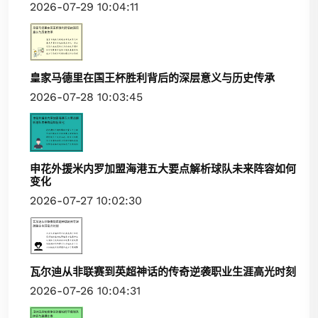
2026-07-29 10:04:11
皇家马德里在国王杯胜利背后的深层意义与历史传承
2026-07-28 10:03:45
申花外援米内罗加盟海港五大要点解析球队未来阵容如何
变化
2026-07-27 10:02:30
瓦尔迪从非联赛到英超神话的传奇逆袭职业生涯高光时刻
2026-07-26 10:04:31