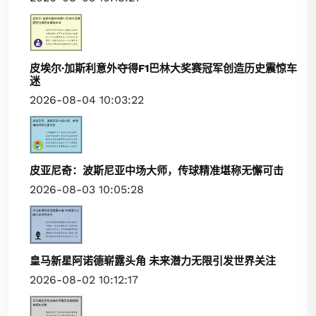
皮埃尔·加斯利意外夺得F1巴林大奖赛冠军创造历史震惊车
迷
2026-08-04 10:03:22
皮亚尼奇：波斯尼亚中场大师，传球精准堪称无懈可击
2026-08-03 10:05:28
皇马新星阿诺德崭露头角 未来潜力无限引发世界关注
2026-08-02 10:12:17