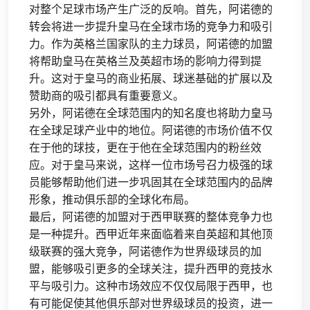
对整个足球市场产生广泛的反响。首先，阿诺德的
转会将进一步提升皇马在全球市场的竞争力和吸引
力。作为英格兰国家队的主力球员，阿诺德的加盟
将帮助皇马在英格兰及英超市场的影响力得到提
升。这对于皇马的商业拓展、球迷基础的扩展以及
赞助商的吸引都具有重要意义。
另外，阿诺德在全球范围内的知名度也将助力皇马
在全球足球产业中的地位。阿诺德的市场价值不仅
在于他的球技，更在于他在全球范围内的粉丝效
应。对于皇马来说，这样一位市场号召力极强的球
员能够帮助他们进一步巩固其在全球范围内的品牌
形象，推动俱乐部的全球化布局。
最后，阿诺德的加盟对于西甲联赛的整体竞争力也
是一种提升。西甲近年来面临着来自英超和其他顶
级联赛的强大竞争，阿诺德作为世界级球员的加
盟，能够吸引更多的全球关注，提升西甲的竞技水
平与吸引力。这种市场效应不仅仅局限于西甲，也
有可能促使其他俱乐部对世界级球员的投资，进一