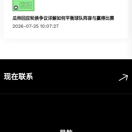
瓜帅回应轮换争议详解如何平衡球队阵容与赢得比赛
2026-07-25 10:07:27
现在联系