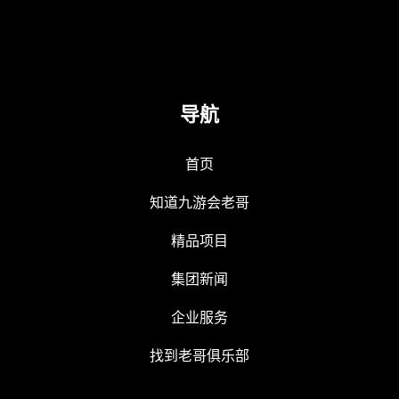
导航
首页
知道九游会老哥
精品项目
集团新闻
企业服务
找到老哥俱乐部