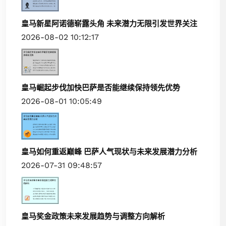
皇马新星阿诺德崭露头角 未来潜力无限引发世界关注
2026-08-02 10:12:17
皇马崛起步伐加快巴萨是否能继续保持领先优势
2026-08-01 10:05:49
皇马如何重返巅峰 巴萨人气现状与未来发展潜力分析
2026-07-31 09:48:57
皇马奖金政策未来发展趋势与调整方向解析