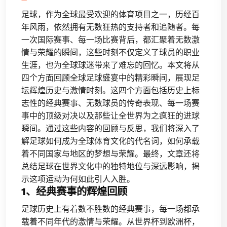
足球，作为全球最受欢迎的体育项目之一，历经百
年风雨，依然拥有无数狂热的支持者和追随者。每
一次国际赛事、每一场比赛背后，都汇聚着无数激
情与荣耀的瞬间，这些时刻不仅定义了球员的职业
生涯，也为全球球迷带来了难忘的回忆。本文将从
四个方面回顾全球足球盛宴中的精彩瞬间，展现足
坛辉煌历史与激情时刻。这四个方面包括历史上标
志性的经典赛事、无数球员的传奇表现、每一场赛
事中的顶级对决以及那些让全世界为之疯狂的进球
瞬间。通过这些内容的回顾与反思，我们将深入了
解足球如何成为全球体育文化的代名词，如何承载
着不同国家与地区的梦想与荣耀。最终，文章还将
总结足球在世界文化中的独特地位与深远影响，揭
示这项运动为何如此引人入胜。
1、经典赛事的辉煌回顾
足球历史上有着数不胜数的经典赛事，每一场都承
载着不同年代的激情与荣耀。从世界杯到欧洲杯，