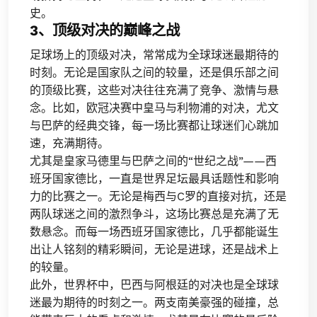
史。
3、顶级对决的巅峰之战
足球场上的顶级对决，常常成为全球球迷最期待的
时刻。无论是国家队之间的较量，还是俱乐部之间
的顶级比赛，这些对决往往充满了竞争、激情与悬
念。比如，欧冠决赛中皇马与利物浦的对决，尤文
与巴萨的经典交锋，每一场比赛都让球迷们心跳加
速，充满期待。
尤其是皇家马德里与巴萨之间的“世纪之战”——西
班牙国家德比，一直是世界足坛最具话题性和影响
力的比赛之一。无论是梅西与C罗的直接对抗，还是
两队球迷之间的激烈争斗，这场比赛总是充满了无
数悬念。而每一场西班牙国家德比，几乎都能诞生
出让人铭刻的精彩瞬间，无论是进球，还是战术上
的较量。
此外，世界杯中，巴西与阿根廷的对决也是全球球
迷最为期待的时刻之一。两支南美豪强的碰撞，总