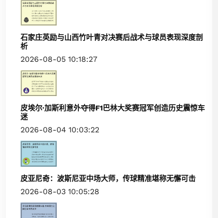
石家庄英励与山西竹叶青对决赛后战术与球员表现深度剖
析
2026-08-05 10:18:27
皮埃尔·加斯利意外夺得F1巴林大奖赛冠军创造历史震惊车
迷
2026-08-04 10:03:22
皮亚尼奇：波斯尼亚中场大师，传球精准堪称无懈可击
2026-08-03 10:05:28