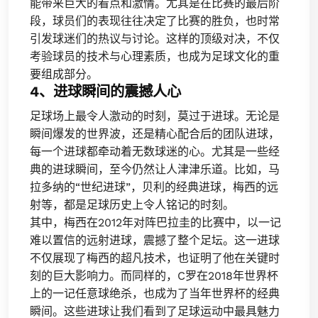
能带来巨大的看点和激情。尤其是在比赛的最后阶
段，球员们的表现往往决定了比赛的胜负，也时常
引发球迷们的热议与讨论。这样的顶级对决，不仅
考验球员的技术与心理素质，也成为足球文化的重
要组成部分。
4、进球瞬间的震撼人心
足球场上最令人激动的时刻，莫过于进球。无论是
瞬间爆发的世界波，还是精心配合后的团队进球，
每一个进球都牵动着无数球迷的心。尤其是一些经
典的进球瞬间，至今仍然让人津津乐道。比如，马
拉多纳的“世纪进球”，贝利的经典进球，梅西的远
射等，都是足球历史上令人铭记的时刻。
其中，梅西在2012年对阵巴拉圭的比赛中，以一记
难以置信的远射进球，震撼了整个足坛。这一进球
不仅展现了梅西的超凡技术，也证明了他在关键时
刻的巨大影响力。而同样的，C罗在2018年世界杯
上的一记任意球绝杀，也成为了当年世界杯的经典
瞬间。这些进球让我们看到了足球运动中最具魅力