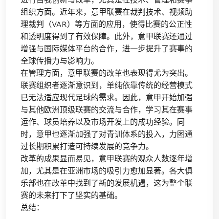
组织方面。近年来，意甲联赛在裁判技术、视频助
理裁判（VAR）等方面的应用，使得比赛的公正性
和透明度得到了有效保障。此外，意甲联赛还通过
增强与国际媒体平台的合作，进一步提升了赛事的
全球传播力与影响力。
在管理方面，意甲联赛的改革也表现得尤为突出。
联赛组织者逐渐意识到，单纯依靠传统的经营模式
已无法适应现代足球的需求。因此，意甲开始加强
与其他欧洲顶级联赛的交流与合作，学习其在赛事
运作、球员培养以及市场开发上的成功经验。同
时，意甲也逐渐加强了对青训体系的投入，力图通
过长期积累打造可持续发展的竞争力。
改革的成果显而易见，意甲联赛的观众人数逐年增
加，尤其是在亚洲市场的吸引力愈加显著。各大俱
乐部也在改革中找到了新的发展机遇，这为整个联
赛的未来打下了坚实的基础。
总结：