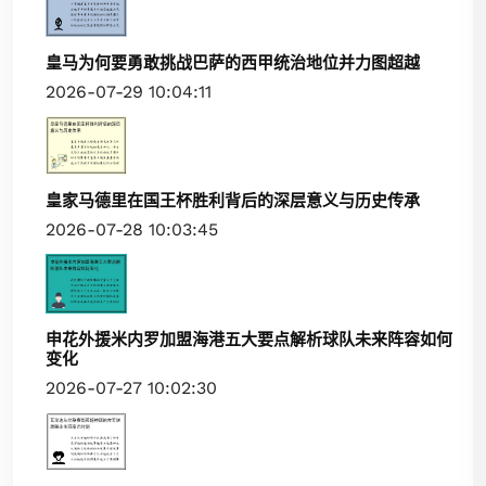
皇马为何要勇敢挑战巴萨的西甲统治地位并力图超越
2026-07-29 10:04:11
皇家马德里在国王杯胜利背后的深层意义与历史传承
2026-07-28 10:03:45
申花外援米内罗加盟海港五大要点解析球队未来阵容如何
变化
2026-07-27 10:02:30