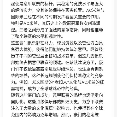
起便是意甲联赛的标杆，其稳定的竞技水平与强大
的经济实力，令其始终保持在顶尖位置。AC米兰与
国际米兰也在不同的时期发挥着至关重要的作用，
特别是AC米兰，其历史上的欧冠冠军数次创造辉
煌。三者之间形成了强烈的竞争态势，同时也推动
了整个联赛的水平和观赏性。
这些豪门俱乐部在财力、球员资源以及管理方面具
备强大优势，使得他们能够持续统治意甲。尽管经
历了不同的管理层更替和战术变革，但这几支俱乐
部始终占据意甲联赛的顶端。在球队建设方面，豪
门们不仅依靠高薪引进世界级球员，也注重青训系
统的培养，这种长远规划使他们保持着稳定的竞争
力。例如，尤文图斯的“老妇人”文化与AC米兰的红
黑精神，成为了全球球迷心中的经典。
随着这些豪门的成功，意甲联赛的品牌也逐渐走向
国际化。这些顶级俱乐部的辉煌历史，为意甲联赛
注入了大量的文化底蕴与影响力，也使得其在全球
范围内的影响力逐年增加。然而，豪门的稳定统