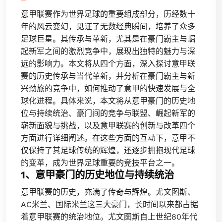
意甲联赛作为世界足球的重要组成部分，历经数十
年的风云变幻，见证了无数经典瞬间，培养了众多
足球巨星。其传承与革新，尤其是在豪门霸主与崛
起新军之间的激烈竞争中，展现出独特的魅力与深
远的影响力。本文将从四个方面，深入探讨意甲联
赛的历史传承与当代革新，并分析在豪门霸主与新
兴劲旅的竞争中，如何推动了意甲的快速发展与全
球化进程。具体来说，本文将从意甲豪门的历史地
位与持续统治、豪门间的竞争与联盟、崛起新军的
崭新面貌与挑战，以及意甲联赛的创新与改革四个
方面进行详细阐述。在这些方面的互动下，意甲不
仅保持了其足球传统的辉煌，还逐步拥抱现代足球
的变革，成为世界足球重要的竞技平台之一。
1、意甲豪门的历史地位与持续统治
意甲联赛的历史，充满了传奇与辉煌。尤文图斯、
AC米兰、国际米兰这三大豪门，长时间以来都占据
着意甲联赛的统治地位。尤文图斯自上世纪80年代