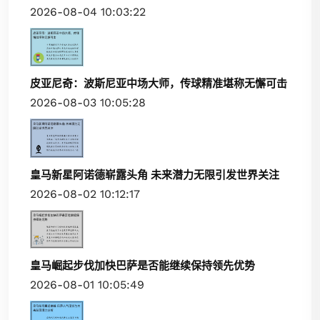
2026-08-04 10:03:22
皮亚尼奇：波斯尼亚中场大师，传球精准堪称无懈可击
2026-08-03 10:05:28
皇马新星阿诺德崭露头角 未来潜力无限引发世界关注
2026-08-02 10:12:17
皇马崛起步伐加快巴萨是否能继续保持领先优势
2026-08-01 10:05:49