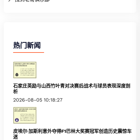
热门新闻
石家庄英励与山西竹叶青对决赛后战术与球员表现深度剖
析
2026-08-05 10:18:27
皮埃尔·加斯利意外夺得F1巴林大奖赛冠军创造历史震惊车
迷