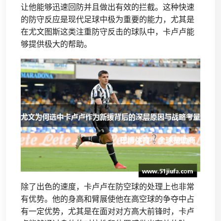
让他能够迅速回防并且做出有效的拦截。这种快速
的防守反应是现代足球中极为重要的能力，尤其是
在尤文图斯这类注重防守反击的球队中，卡卢卢能
够提供极大的帮助。
除了出色的速度，卡卢卢在防空球的处理上也非常
有优势。他的身高和臂展使他在高空球的争夺中占
有一定优势，尤其是在面对对方高大前锋时，卡卢