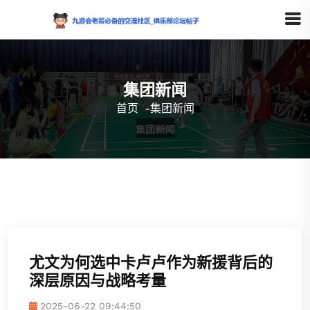
集团新闻
首页
-
集团新闻
尤文为何选中卡卢卢作为新援背后的
深层原因与战略考量
2025-06-22 09:44:50