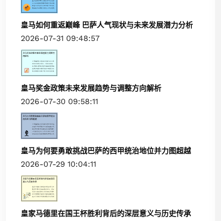
皇马如何重返巅峰 巴萨人气现状与未来发展潜力分析
2026-07-31 09:48:57
皇马奖金政策未来发展趋势与调整方向解析
2026-07-30 09:58:11
皇马为何要勇敢挑战巴萨的西甲统治地位并力图超越
2026-07-29 10:04:11
皇家马德里在国王杯胜利背后的深层意义与历史传承