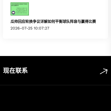
瓜帅回应轮换争议详解如何平衡球队阵容与赢得比赛
2026-07-25 10:07:27
现在联系