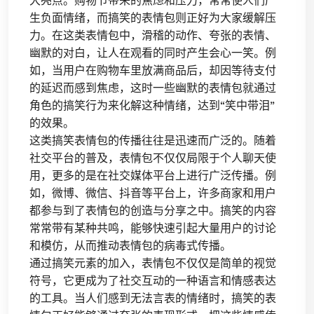
大亮点。购物节带来的焦虑和压力，常常使人们产
生负面情绪，而搞笑的表情包则正好为大家缓解压
力。在这类表情包中，滑稽的动作、夸张的表情、
幽默的对白，让人在观看的同时产生会心一笑。例
如，当用户在购物车里放满商品后，却因等待支付
的延迟而感到焦虑，这时一些幽默的表情包就通过
角色的搞笑行为来化解这种情绪，达到“笑中带泪”
的效果。
这类搞笑表情包的传播往往是迅速而广泛的。随着
社交平台的普及，表情包不仅仅局限于个人聊天使
用，更多的是在社交媒体平台上进行广泛传播。例
如，微博、微信、抖音等平台上，许多商家和用户
都参与到了表情包的创造与分享之中。搞笑的内容
常常带有某种共鸣，能够快速引起大量用户的讨论
和模仿，从而推动表情包的病毒式传播。
通过搞笑元素的加入，表情包不仅仅是简单的视觉
符号，它更成为了社交互动的一种语言和情感表达
的工具。当人们感到无法言表的情绪时，搞笑的表