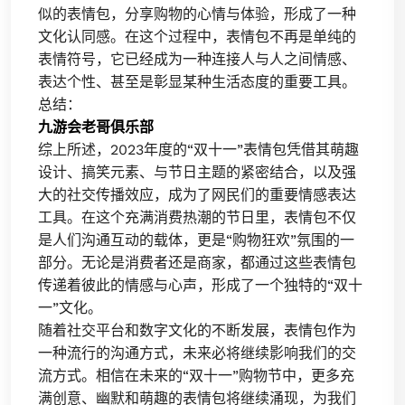
似的表情包，分享购物的心情与体验，形成了一种
文化认同感。在这个过程中，表情包不再是单纯的
表情符号，它已经成为一种连接人与人之间情感、
表达个性、甚至是彰显某种生活态度的重要工具。
总结：
九游会老哥俱乐部
综上所述，2023年度的“双十一”表情包凭借其萌趣
设计、搞笑元素、与节日主题的紧密结合，以及强
大的社交传播效应，成为了网民们的重要情感表达
工具。在这个充满消费热潮的节日里，表情包不仅
是人们沟通互动的载体，更是“购物狂欢”氛围的一
部分。无论是消费者还是商家，都通过这些表情包
传递着彼此的情感与心声，形成了一个独特的“双十
一”文化。
随着社交平台和数字文化的不断发展，表情包作为
一种流行的沟通方式，未来必将继续影响我们的交
流方式。相信在未来的“双十一”购物节中，更多充
满创意、幽默和萌趣的表情包将继续涌现，为我们