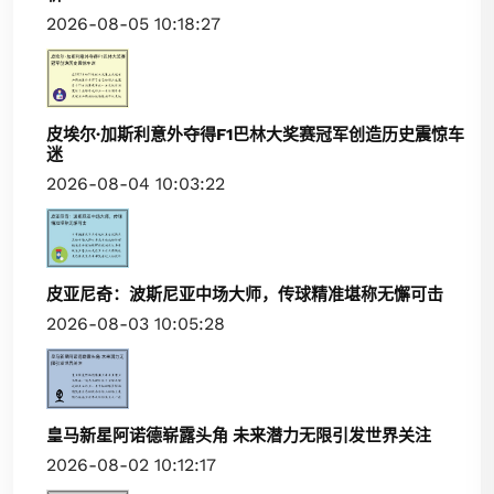
2026-08-05 10:18:27
皮埃尔·加斯利意外夺得F1巴林大奖赛冠军创造历史震惊车
迷
2026-08-04 10:03:22
皮亚尼奇：波斯尼亚中场大师，传球精准堪称无懈可击
2026-08-03 10:05:28
皇马新星阿诺德崭露头角 未来潜力无限引发世界关注
2026-08-02 10:12:17