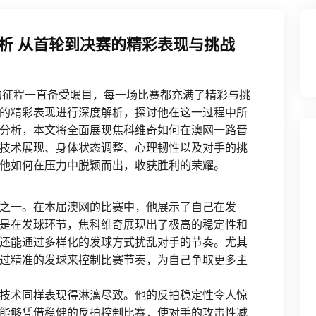
析 从首轮到决赛的精彩表现与挑战
的征程一直备受瞩目，每一场比赛都充满了精彩与挑
的精彩表现进行深度解析，探讨他在这一过程中所
分析，本文将全面展现焦科维奇如何在澳网一路晋
技术展现、身体状态调整、心理韧性以及对手的挑
他如何在压力中脱颖而出，收获胜利的荣耀。
之一。在本届澳网的比赛中，他展示了自己在发
是在发球环节，焦科维奇展现出了极高的稳定性和
还能通过多样化的发球方式扰乱对手的节奏。尤其
过精准的发球来控制比赛节奏，为自己争取更多主
技术同样表现得淋漓尽致。他的反拍稳定性令人惊
能够凭借稳健的反拍控制比赛，使对手的攻击性减