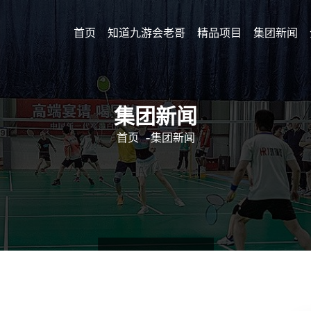
首页
知道九游会老哥
精品项目
集团新闻
集团新闻
首页
-
集团新闻