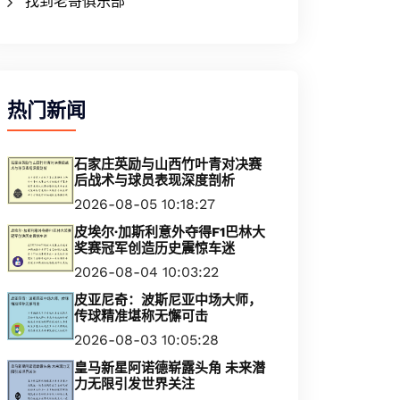
找到老哥俱乐部
热门新闻
石家庄英励与山西竹叶青对决赛
后战术与球员表现深度剖析
2026-08-05 10:18:27
皮埃尔·加斯利意外夺得F1巴林大
奖赛冠军创造历史震惊车迷
2026-08-04 10:03:22
皮亚尼奇：波斯尼亚中场大师，
传球精准堪称无懈可击
2026-08-03 10:05:28
皇马新星阿诺德崭露头角 未来潜
力无限引发世界关注