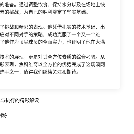
的准备。通过调整饮食、保持水分以及在场地上快
素的挑战，为自己的胜利奠定了坚实基础。
了挑战和精彩的表现。他凭借扎实的技术基础、出
应对不同对手的策略，成功克服了一个又一个难
了他作为顶尖球员的全面实力，也证明了他在大满
技术的展现，更是对其全方位素质的综合考验。从
彩表现，焦科维奇以全方位的优势完成了这场澳网
选手之一，值得我们继续关注和期待。
术与执行的精彩解读
揭秘