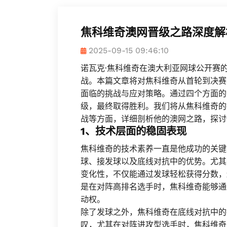
焦科维奇澳网晋级之路深度解
2025-09-15 09:46:10
诺瓦克·焦科维奇在澳大利亚网球公开赛
战。本篇文章将对焦科维奇从首轮到决赛
面临的挑战与应对策略。通过四个方面的
级，最终取得胜利。我们将从焦科维奇的
战等方面，详细剖析他的澳网之路，探讨
1、技术层面的稳固表现
焦科维奇的技术素养一直是他成功的关键
球、接发球以及底线对抗中的优势。尤其
变化性，不仅能通过发球轻松获得分数，
是在对阵高排名选手时，焦科维奇能够通
动权。
除了发球之外，焦科维奇在底线对抗中的
叹，尤其在对阵进攻型选手时，焦科维奇