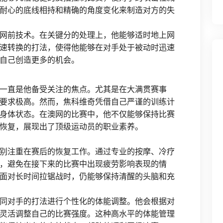
耐心的底线相持和精确的角度变化来制造对方的失
网前技术。在关键分的处理上，他能够适时地上网
速转换的打法，使得他能够在对手处于被动时迅速
自己创造更多的机会。
一直是他备受关注的焦点。尤其是在大满贯赛事
要求极高。然而，焦科维奇凭借自己严谨的训练计
身体状态。在澳网的比赛中，他不仅能够保持比赛
恢复，展现出了顶级运动员的职业素养。
别注重在赛后的恢复工作。通过专业的按摩、冷疗
，避免在接下来的比赛中出现疲劳影响表现的情
面对长时间拉锯战时，仍能够保持清醒的头脑和充
同对手的打法进行个性化的体能调整。他会根据对
灵活调整自己的比赛强度。这种高水平的体能管理