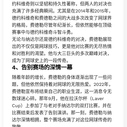
约科维奇则以坚韧和持久性著称，但两人的对决也
充满了许多经典瞬间。尤其是在2014年和2015年，
德约科维奇和费德勒之间的大战多次改变了网球界
的格局，费德勒尽管年纪渐长，但依然能够在顶级
赛事中与德约科维奇斗智斗勇。
无论与纳达尔还是德约科维奇的对决，费德勒展现
出的不仅仅是网球技巧，更是他对比赛的无尽热情
和对胜利的渴望。他与大三巨头的多次巅峰对决，
成为了网球史上的一段传奇。
4、告别赛场的深情一幕
随着年龄的增长，费德勒的身体逐渐出现了一些问
题，但他依然保持着对网球的无限热爱。2022年，
费德勒宣布将结束自己的职业生涯，这一消息令无
数球迷心碎。那年9月，他在拉沃尔杯（Laver
Cup）上参加了与老对手纳达尔的双打比赛，并在
比赛结束后发表了告别演讲。那一刻，费德勒与纳
达尔深情相拥，整个赛场充满了对这位网球传奇的
致敬。