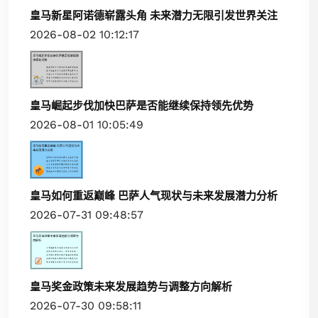
皇马新星阿诺德崭露头角 未来潜力无限引发世界关注
2026-08-02 10:12:17
皇马崛起步伐加快巴萨是否能继续保持领先优势
2026-08-01 10:05:49
皇马如何重返巅峰 巴萨人气现状与未来发展潜力分析
2026-07-31 09:48:57
皇马奖金政策未来发展趋势与调整方向解析
2026-07-30 09:58:11