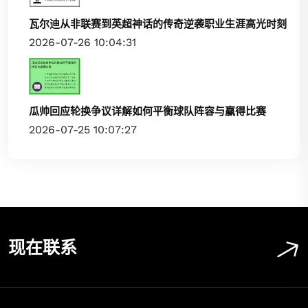
瓦尔迪从非联赛到英超神话的传奇逆袭职业生涯高光时刻
2026-07-26 10:04:31
瓜帅回应轮换争议详解如何平衡球队阵容与赢得比赛
2026-07-25 10:07:27
现在联系