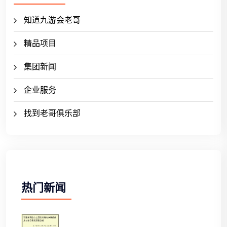
知道九游会老哥
精品项目
集团新闻
企业服务
找到老哥俱乐部
热门新闻