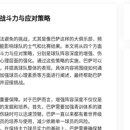
战斗力与应对策略
法避免的挑战，尤其是像巴萨这样的大俱乐部，频
能影响球队的士气和比赛结果。本文将从四个方面
斗力与应对策略，分别是球队阵容深度的增强、伤
心理层面的强化。通过这些策略的实施，巴萨可以
，并提高球队整体的表现。具体内容将围绕如何通
加强球员心理素质等方面进行阐述，最终帮助巴萨
并迎接挑战。
重要保障。对于巴萨而言，增强阵容深度不仅仅是
的发掘和培养。首先，巴萨需要加强青训体系的建
伤缺时可以迅速顶替。巴萨一直以来都有着世界级
员的培养与使用，减少依赖单一球员的风险。
。在保持主力球员实力的基础上，巴萨需要确保替