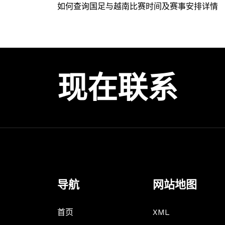
如何查询国足与越南比赛时间及赛事安排详情
现在联系
导航
网站地图
首页
XML