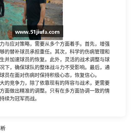
力与应对策略，需要从多个方面着手。首先，增强
够的替补球员承担重任。其次，科学的伤病管理和
生并加速球员的恢复。此外，灵活的战术调整与球
况下，确保球队的整体战斗力不受影响。最后，通
球员在面对伤病时保持积极心态，恢复信心。
大的竞争力，除了依靠现有的阵容与战术，更需要
方面做出精准的调整。只有在多方面协调一致的情
持续为冠军而战。
剖析