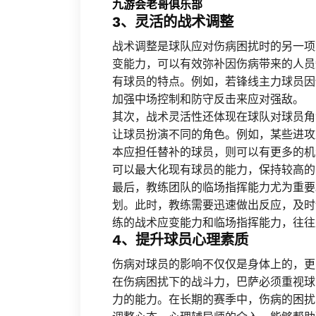
九游会老哥俱乐部
3、灵活的战术调整
战术调整是球队应对伤病困扰时的另一项
变能力，可以有效弥补因伤病带来的人员
有球员的特点。例如，若锋线主力球员因
加强中场控制和防守反击来应对强敌。
其次，战术灵活性还体现在球队对球员角
让球员扮演不同的角色。例如，某些进攻
本应担任替补的球员，则可以有更多的机
可以最大化现有球员的能力，保持较高的
最后，教练团队的临场指挥能力尤为重要
划。此时，教练需要迅速做出反应，及时
练的战术应变能力和临场指挥能力，往往
4、提升球员心理素质
伤病对球员的影响不仅仅是身体上的，更
在伤病困扰下的战斗力，巴萨必须重视球
力的能力。在长期的赛季中，伤病的困扰