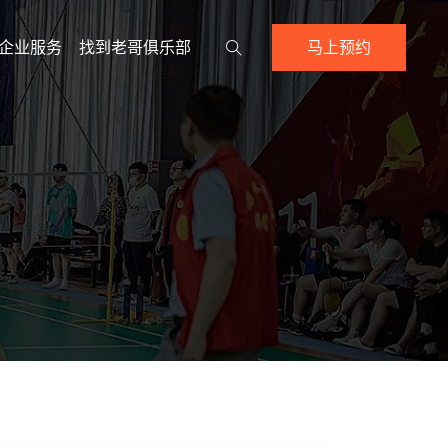
企业服务
找到老哥俱乐部
马上预约