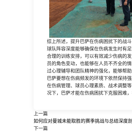
综上所述，提升巴萨在伤病困扰下的战斗
球队阵容深度能够确保在伤病发生时有足
合理的训练安排，可以有效减少伤病的发
员的角色变动，也能够在人员不齐全的情
过心理辅导和团队精神的强化，能够帮助
巴萨要想在伤病频发的环境下依然保持强
在伤病管理、球员心理素质、战术调整等
况下，巴萨才能在伤病困扰下克服困难，
上一篇
如何应对曼城未能取胜的赛季挑战与总结深度
下一篇