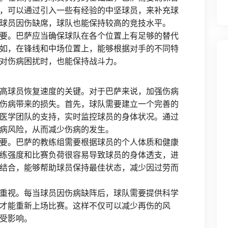
，可以通过引入一些有经验的中坚球员，来补充球
球员因伤缺席，球队也能保持较高的竞技水平。
要。巴萨应当确保球队在各个位置上有足够的替代
如，在锋线和中场位置上，能够根据对手的不同特
对伤病困扰时，也能保持战斗力。
高球员恢复速度的关键。对于巴萨来说，加强伤病
伤病带来的损失。首先，球队需要建立一个完善的
医学团队的支持，实时监控球员的身体状况。通过
病风险，从而减少伤病的发生。
要。巴萨的教练组需要根据球员的个人体质和健康
练强度和比赛负荷很容易导致球员的身体透支，进
结合，能够帮助球员保持最佳状态，减少因过劳而
重视。每当球员因伤病缺阵后，球队需要提供科学
才能重新上场比赛。这样不仅可以减少再伤的风
受影响。