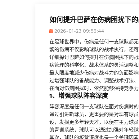
如何提升巴萨在伤病困扰下的
2026-01-23 09:56:44
在足球世界中，伤病是任何一支球队都无
繁的伤病不仅影响球队的战术执行，还可
详细探讨巴萨如何提升在伤病困扰下的战
病管理的科学化、战术体系的灵活调整和
最大限度地减少伤病对战斗力的负面影响
过增强球队的备战能力、调整战术打法、
在面对伤病困扰时，依然能够保持竞争力
1、增强球队阵容深度
阵容深度是任何一支球队在面对伤病时的
通过引进新球员，更重要的是对现有球员
设，发掘更多年轻天才，以便在主力球员
的青训系统，球队可以通过加强对年轻球
其次，球队的板凳深度也是一个关键因素