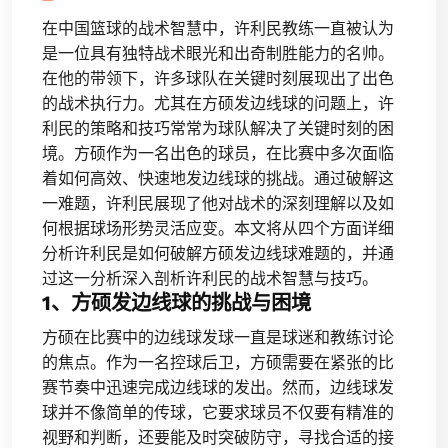
在中国篮球的战术智慧中，许利民教练一直被认为
是一位具有独特战术眼光和出奇制胜能力的名帅。
在他的带领下，许多球队在关键时刻展现出了出色
的战术执行力。尤其在方硕发边线球的问题上，许
利民的策略和技巧常常为球队解决了关键时刻的困
境。方硕作为一名出色的球员，在比赛中多次面临
着如何高效、快速地发边线球的挑战。通过破解这
一难题，许利民展现了他对战术的深刻理解以及如
何根据球场形势灵活应变。本文将从四个方面详细
分析许利民是如何破解方硕发边线球难题的，并通
过这一分析深入剖析许利民的战术智慧与技巧。
1、方硕发边线球的挑战与困境
方硕在比赛中的边线球发球一直是球迷和教练讨论
的焦点。作为一名控球后卫，方硕需要在紧张的比
赛节奏中迅速完成边线球的发出。然而，边线球发
球并不像简单的传球，它要求球员不仅要有精准的
视野和判断，还要能及时突破防守，寻找合适的接