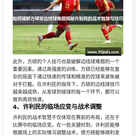
此外，方硕的个人技巧也是破解边线球难题的一个
重要因素。通过高强度的训练，方硕已经能够在复
杂的局面下通过快速的传球和精准的控球来避免被
对手拦截。在许利民的指导下，方硕的边线球技巧
越来越成熟，从发球到接球的每一个环节，都可以
做到高效快速。
4、许利民的临场应变与战术调整
许利民的战术智慧不仅体现在赛前的布局，还在于
比赛中的临场应变。在一些关键时刻，许利民能够
根据场上的实际情况调整战术，使方硕能够顺利发