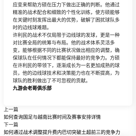
应变来帮助方硕在压力下做出正确的判断。他通过
精准的战术配合和细致的个性化训练，使方硕能够
在关键时刻发挥出最大的优势，破解了困扰球队多
时的边线球难题。
许利民的战术不仅局限于边线球的发球，更是一种
对比赛全局的统筹与布局。他的战术体系灵活多
变，能够根据不同的比赛状况做出相应的调整，确
保球队在任何情况下都能保持最好的竞争力。方硕
在许利民的带领下，逐渐成长为一名更加成熟的球
员，他的边线球技术和决策能力也在不断提高，为
球队的胜利做出了不可忽视的贡献。
九游会老哥俱乐部
上一篇
如何查询国足与越南比赛时间及赛事安排详情
下一篇
如何通过战术调整提升费内巴切突破土超前三的竞争力