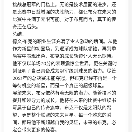
挑战总冠军的门槛上。无论是技术层面的进步，还
是比赛中日益增强的决胜能力，都让布克在未来的
比赛中充满了无限可能。对于布克而言，真正的传
奇还在后头。
总结：
德文·布克的职业生涯充满了令人激动的瞬间。从他
作为新星的初登场，到逐渐成为球队领袖，再到季
后赛中表现出色，布克的成长轨迹让人无比期待。
他不仅以单场70分的表现震惊全世界，更在关键时
刻证明了自己具备成为冠军级别球员的潜力。尽管
2021年的总决赛未能夺冠，但布克已经不再是一个
等待机会的新星，而是一个真正的超级球星。
展望未来，布克依然有着无限的潜力。随着技术的
提升和领导力的成长，他将在未来的比赛中继续书
写属于自己的传奇篇章。布克不仅是太阳队的希
望，更是整个联盟的未来巨星。每一个难忘的瞬
间，都是他不断超越自我的见证，未来的布克，必
定会带来更多的惊喜。