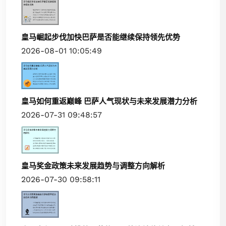
皇马崛起步伐加快巴萨是否能继续保持领先优势
2026-08-01 10:05:49
皇马如何重返巅峰 巴萨人气现状与未来发展潜力分析
2026-07-31 09:48:57
皇马奖金政策未来发展趋势与调整方向解析
2026-07-30 09:58:11