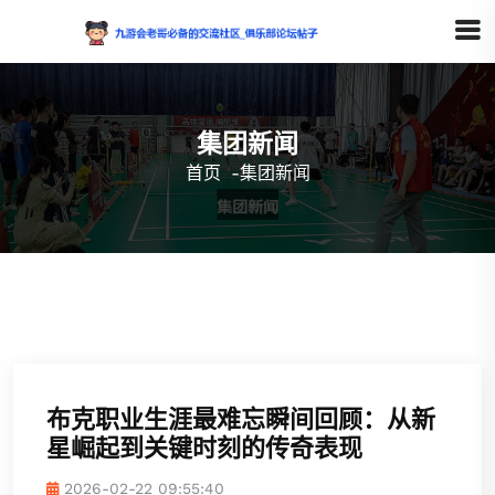
集团新闻
首页
-
集团新闻
布克职业生涯最难忘瞬间回顾：从新
星崛起到关键时刻的传奇表现
2026-02-22 09:55:40