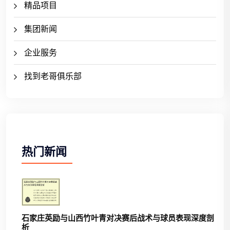
精品项目
集团新闻
企业服务
找到老哥俱乐部
热门新闻
石家庄英励与山西竹叶青对决赛后战术与球员表现深度剖
析