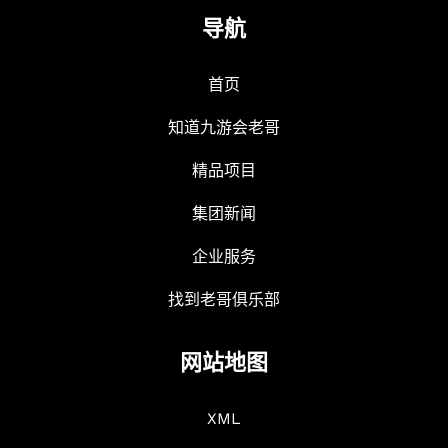
导航
首页
知道九游会老哥
精品项目
集团新闻
企业服务
找到老哥俱乐部
网站地图
XML