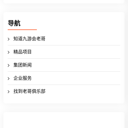
导航
知道九游会老哥
精品项目
集团新闻
企业服务
找到老哥俱乐部