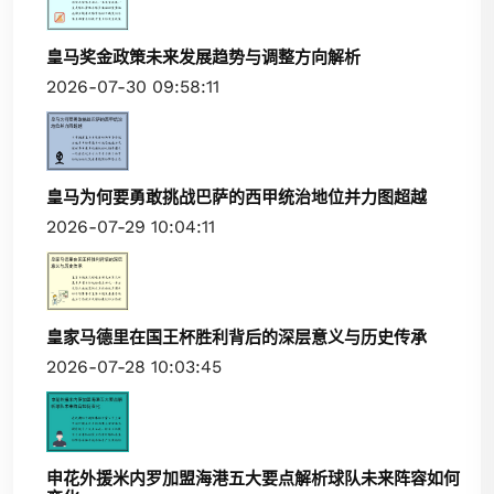
皇马奖金政策未来发展趋势与调整方向解析
2026-07-30 09:58:11
皇马为何要勇敢挑战巴萨的西甲统治地位并力图超越
2026-07-29 10:04:11
皇家马德里在国王杯胜利背后的深层意义与历史传承
2026-07-28 10:03:45
申花外援米内罗加盟海港五大要点解析球队未来阵容如何