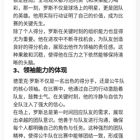
锁定胜局。全场观众都为他的勇气和决策能力喝
彩，那一刻，罗斯不仅是球场上的明星，更是团队
的英雄。他用实际行动证明了自己的价值，成为比
赛的关键先生。
除了个人得分，罗斯在关键时刻的组织能力也显得
尤为重要。他在进攻中不断寻找机会，为队友创造
良好的得分机会，展现出他作为领袖的责任感。这
种果敢和沉稳，使得他在压力之下依然能够保持清
晰的头脑。
3、领袖能力的体现
德里克·罗斯不仅是一名出色的得分手，还是公牛队
的核心领袖。在比赛中，他通过自己的行动激励着
队友，鼓舞士气。在关键时刻，他的冷静与自信为
全队注入了强大的信心。
在场上，罗斯总是第一时间回应队友的需求，展现
出卓越的团队意识。他善于与队友进行沟通，确保
每个人都明确自己的角色与任务。这种强烈的团队
精神，使得公牛队在比赛中能够团结一致，形成强