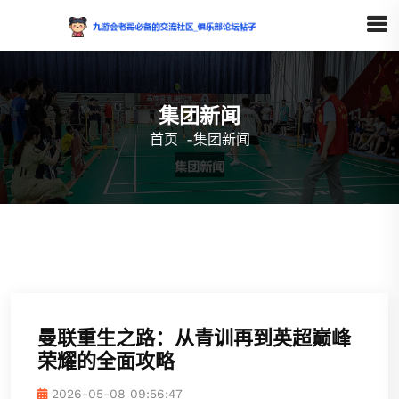
集团新闻
首页
-
集团新闻
曼联重生之路：从青训再到英超巅峰
荣耀的全面攻略
2026-05-08 09:56:47