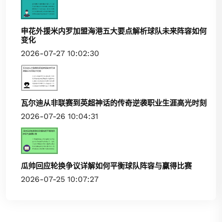
申花外援米内罗加盟海港五大要点解析球队未来阵容如何
变化
2026-07-27 10:02:30
瓦尔迪从非联赛到英超神话的传奇逆袭职业生涯高光时刻
2026-07-26 10:04:31
瓜帅回应轮换争议详解如何平衡球队阵容与赢得比赛
2026-07-25 10:07:27