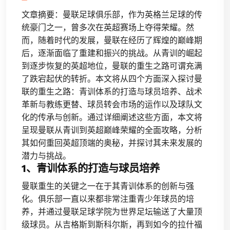
文章摘要：曼联足球俱乐部，作为英格兰足球的传
统豪门之一，曾多次在英超赛场上夺得荣耀。然
而，随着时代的发展，曼联在经历了辉煌的巅峰期
后，逐渐面临了重建和振兴的挑战。从青训的崛起
到逐步恢复的英超地位，曼联的重生之路可谓充满
了跌宕起伏的转折。本文将从四个方面深入探讨曼
联的重生之路：青训体系的打造与球员培养、战术
革新与教练更替、球员转会市场的运作以及球队文
化的传承与创新。通过详细阐述这些方面，本文将
呈现曼联从青训到英超巅峰荣耀的全面攻略，分析
其如何重回英超顶端的奥秘，并探讨其未来发展的
潜力与挑战。
1、青训体系的打造与球员培养
曼联重生的关键之一在于其青训体系的创新与强
化。俱乐部一直以来都非常注重青少年球员的培
养，并通过曼联足球学院为世界足坛输送了大量顶
级球员。从吉格斯到斯科尔斯，再到如今的拉什福