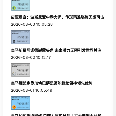
皮亚尼奇：波斯尼亚中场大师，传球精准堪称无懈可击
2026-08-03 10:05:28
皇马新星阿诺德崭露头角 未来潜力无限引发世界关注
2026-08-02 10:12:17
皇马崛起步伐加快巴萨是否能继续保持领先优势
2026-08-01 10:05:49