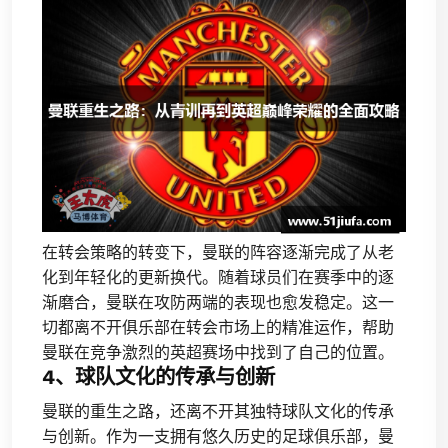
在转会策略的转变下，曼联的阵容逐渐完成了从老
化到年轻化的更新换代。随着球员们在赛季中的逐
渐磨合，曼联在攻防两端的表现也愈发稳定。这一
切都离不开俱乐部在转会市场上的精准运作，帮助
曼联在竞争激烈的英超赛场中找到了自己的位置。
4、球队文化的传承与创新
曼联的重生之路，还离不开其独特球队文化的传承
与创新。作为一支拥有悠久历史的足球俱乐部，曼