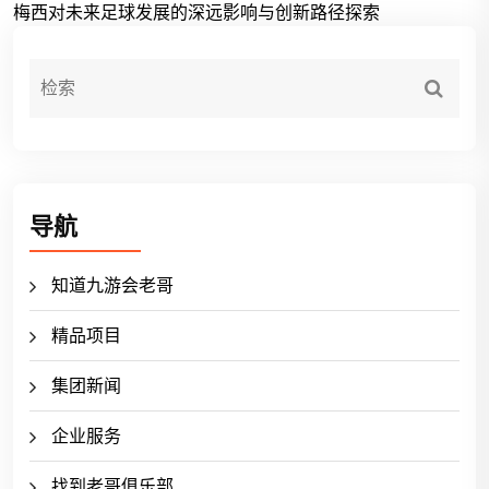
梅西对未来足球发展的深远影响与创新路径探索
导航
知道九游会老哥
精品项目
集团新闻
企业服务
找到老哥俱乐部