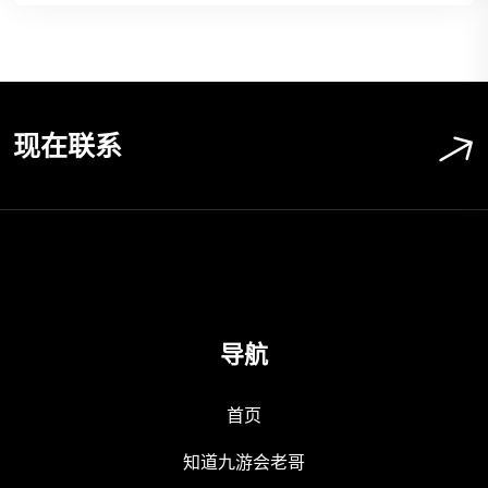
现在联系
导航
首页
知道九游会老哥