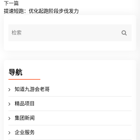
下一篇
提速短跑：优化起跑阶段步伐发力
导航
知道九游会老哥
精品项目
集团新闻
企业服务