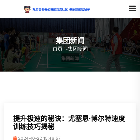
集团新闻
首页
-
集团新闻
提升极速的秘诀：尤塞恩·博尔特速度
训练技巧揭秘
2024-10-22 15:46:57