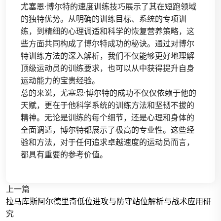
尤塞恩·博尔特的速度训练技巧展示了其在短跑领域
的独特优势。从明确的训练目标、系统的专项训
练，到精细的心理调适和科学的恢复营养策略，这
些方面共同构成了博尔特成功的秘诀。通过对博尔
特训练方法的深入解析，我们不仅能够更好地理解
顶级运动员的训练要求，也可以从中获得提升自身
运动能力的宝贵经验。
总的来说，尤塞恩·博尔特的成功不仅仅依赖于他的
天赋，更在于他科学系统的训练方法和坚韧不拔的
精神。无论是训练的每个细节，还是心理和身体的
全面调适，博尔特都展示了极高的专业性。这些经
验和方法，对于任何追求卓越速度的运动员而言，
都具有重要的参考价值。
上一篇
拉马库斯阿尔德里奇低位进攻与防守站位解析与战术应用研
究