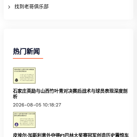
找到老哥俱乐部
热门新闻
石家庄英励与山西竹叶青对决赛后战术与球员表现深度剖
析
2026-08-05 10:18:27
皮埃尔·加斯利意外夺得F1巴林大奖赛冠军创造历史震惊车