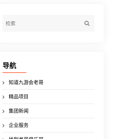
导航
知道九游会老哥
精品项目
集团新闻
企业服务