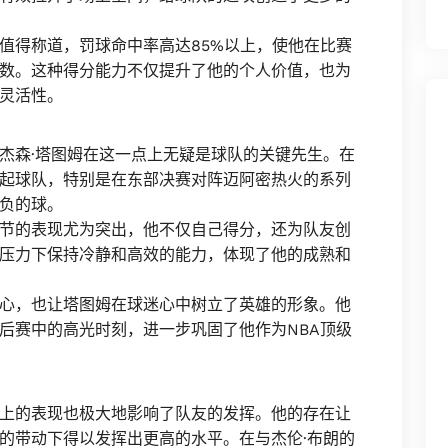
值得称道，罚球命中率高达85%以上，使他在比赛
数。这种得分能力不仅提升了他的个人价值，也为
灵活性。
杰森·塔图姆在这一点上无疑是球队的关键先生。在
起球队，特别是在东部决赛对阵迈阿密热火的系列
负的球。
节的表现尤为突出，他不仅自己得分，还为队友创
压力下保持冷静和高效的能力，体现了他的成熟和
心，也让塔图姆在球迷心中树立了英雄的形象。他
后赛中的高光时刻，进一步巩固了他作为NBA顶级
上的表现也极大地影响了队友的发挥。他的存在让
的带动下得以发挥出更高的水平。在与杰伦·布朗的