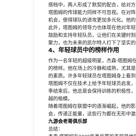
搭档中，两人形成了默契的配合，给对方
塔图姆的传球能力同样不可忽视。在对阵
机会，使得球队的进攻更加多元化。他的
此外，塔图姆的领导力也体现在他对年轻
鼓励和支持年轻队员，让他们在关键时刻
聚力，也为未来的凯尔特人打下了坚实的
4、年轻球员中的榜样作用
作为一名年轻的超级明星，杰森·塔图姆在
的榜样。他在场上的冷静和成熟，尤其是
的素质。许多年轻球员在塔图姆身上看到
塔图姆不仅在技术上给予年轻球员启发，
季结束后，他总是会保持训练的积极性，
越的楷模。
随着塔图姆在联盟中的逐渐崛起，他的影
会，传递正能量，这些行为都在无形中激
九游会老哥俱乐部
总结：