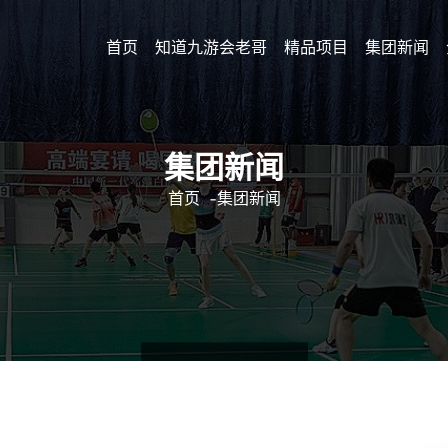
首页
知道九游会老哥
精品项目
集团新闻
集团新闻
首页
-
集团新闻