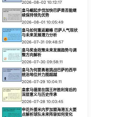
2026-08-02 10:12:17
皇马崛起步伐加快巴萨是否能继
续保持领先优势
2026-08-01 10:05:49
皇马如何重返巅峰 巴萨人气现状
与未来发展潜力分析
2026-07-31 09:48:57
皇马奖金政策未来发展趋势与调
整方向解析
2026-07-30 09:58:11
皇马为何要勇敢挑战巴萨的西甲
统治地位并力图超越
2026-07-29 10:04:11
皇家马德里在国王杯胜利背后的
深层意义与历史传承
2026-07-28 10:03:45
申花外援米内罗加盟海港五大要
点解析球队未来阵容如何变化