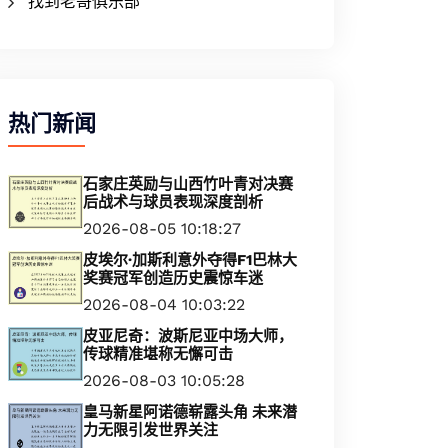
找到老哥俱乐部
热门新闻
石家庄英励与山西竹叶青对决赛
后战术与球员表现深度剖析
2026-08-05 10:18:27
皮埃尔·加斯利意外夺得F1巴林大
奖赛冠军创造历史震惊车迷
2026-08-04 10:03:22
皮亚尼奇：波斯尼亚中场大师，
传球精准堪称无懈可击
2026-08-03 10:05:28
皇马新星阿诺德崭露头角 未来潜
力无限引发世界关注