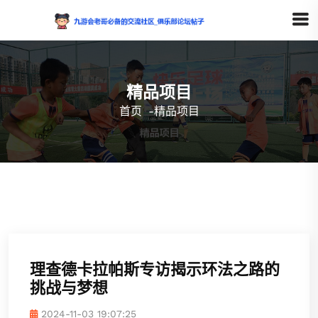
精品项目
首页
-
精品项目
理查德卡拉帕斯专访揭示环法之路的
挑战与梦想
2024-11-03 19:07:25