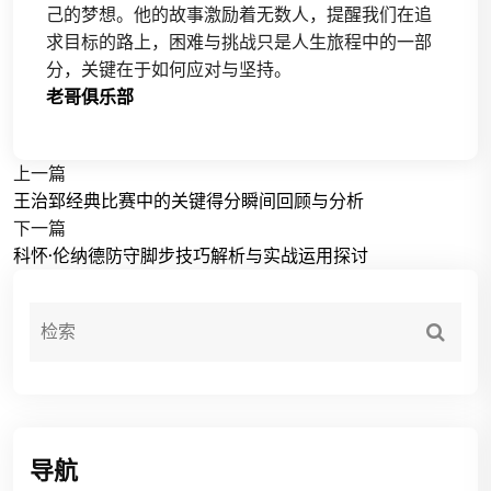
己的梦想。他的故事激励着无数人，提醒我们在追
求目标的路上，困难与挑战只是人生旅程中的一部
分，关键在于如何应对与坚持。
老哥俱乐部
上一篇
王治郅经典比赛中的关键得分瞬间回顾与分析
下一篇
科怀·伦纳德防守脚步技巧解析与实战运用探讨
导航