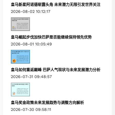
皇马新星阿诺德崭露头角 未来潜力无限引发世界关注
2026-08-02 10:12:17
皇马崛起步伐加快巴萨是否能继续保持领先优势
2026-08-01 10:05:49
皇马如何重返巅峰 巴萨人气现状与未来发展潜力分析
2026-07-31 09:48:57
皇马奖金政策未来发展趋势与调整方向解析
2026-07-30 09:58:11