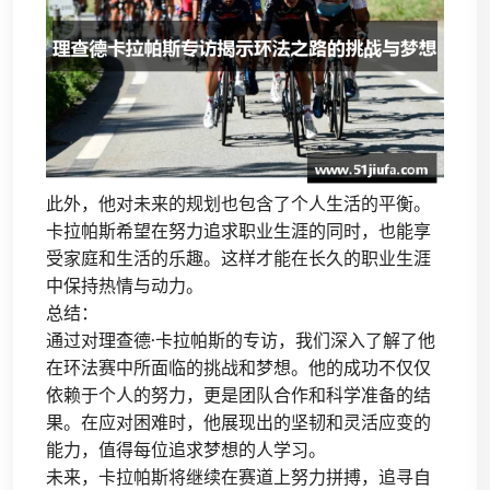
此外，他对未来的规划也包含了个人生活的平衡。
卡拉帕斯希望在努力追求职业生涯的同时，也能享
受家庭和生活的乐趣。这样才能在长久的职业生涯
中保持热情与动力。
总结：
通过对理查德·卡拉帕斯的专访，我们深入了解了他
在环法赛中所面临的挑战和梦想。他的成功不仅仅
依赖于个人的努力，更是团队合作和科学准备的结
果。在应对困难时，他展现出的坚韧和灵活应变的
能力，值得每位追求梦想的人学习。
未来，卡拉帕斯将继续在赛道上努力拼搏，追寻自