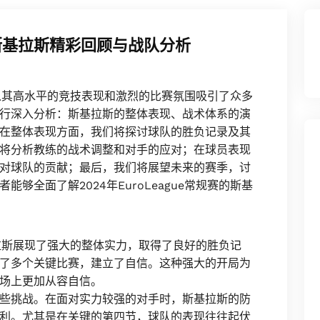
规赛斯基拉斯精彩回顾与战队分析
基拉斯以其高水平的竞技表现和激烈的比赛氛围吸引了众多
行深入分析：斯基拉斯的整体表现、战术体系的演
在整体表现方面，我们将探讨球队的胜负记录及其
将分析教练的战术调整和对手的应对；在球员表现
对球队的贡献；最后，我们将展望未来的赛季，讨
够全面了解2024年EuroLeague常规赛的斯基
，斯基拉斯展现了强大的整体实力，取得了良好的胜负记
了多个关键比赛，建立了自信。这种强大的开局为
场上更加从容自信。
些挑战。在面对实力较强的对手时，斯基拉斯的防
利。尤其是在关键的第四节，球队的表现往往起伏