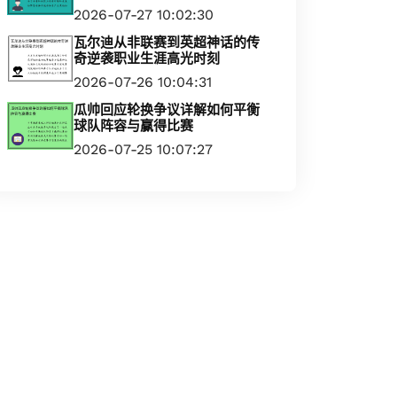
2026-07-27 10:02:30
瓦尔迪从非联赛到英超神话的传
奇逆袭职业生涯高光时刻
2026-07-26 10:04:31
瓜帅回应轮换争议详解如何平衡
球队阵容与赢得比赛
2026-07-25 10:07:27