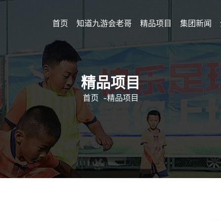
首页
知道九游会老哥
精品项目
集团新闻
精品项目
首页
-
精品项目