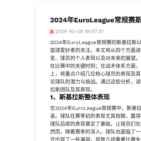
2024年EuroLeague常
2024-10-08 19:07:51
2024年EuroLeague常规赛的斯
篮球爱好者的关注。本文将从四个方面进
变、球员的个人表现以及对未来的展望。
在比赛中的关键时刻；在战术体系方面，
上，将重点介绍几位核心球员的表现及其
论球队的潜力与挑战。通过这些分析，读者能
拉斯团队及其表现。
1、斯基拉斯整体表现
在2024年EuroLeague常规赛中
录。球队在赛季初的表现尤其抢眼，赢得
球队后续的表现奠定了基础，让球员们在
然而，随着赛季的深入，球队也面临了一
守出现了一些漏洞，导致几场重要比赛失