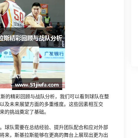
赛斯基拉斯的精彩回顾与战队分析，我们可以看到球队在整
以及未来展望方面的多重维度。这些因素相互交
来的挑战奠定了基础。
。球队需要在总结经验、提升团队配合和应对外部
将来，斯基拉斯能够在更高的舞台上展现出更为出