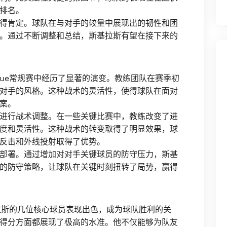
排名。
得肯定。球队在与对手的较量中展现出的韧性和团
。通过不断调整和总结，斯基拉斯有望在接下来的
eague常规赛中经历了显著的演变。教练团队在赛季初
对手的风格。这种战术的灵活性，使得球队在面对
案。
进行战术调整。在一些关键比赛中，教练改变了进
度和灵活性。这种战术的转变取得了明显效果，球
反击和外线投射取得了优势。
部署。通过增加对对手关键球员的防守压力，斯基
的防守策略，让球队在关键时刻扭转了局势，赢得
，斯基拉斯的几位核心球员表现出色，成为球队胜利的关
得分方面都展现了极高的水准。他不仅能够为队友