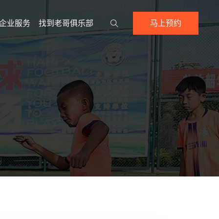
企业服务
找到老哥俱乐部
马上预约