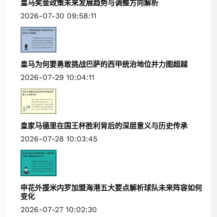
皇马奖金政策未来发展趋势与调整方向解析
2026-07-30 09:58:11
皇马为何要勇敢挑战巴萨的西甲统治地位并力图超越
2026-07-29 10:04:11
皇家马德里在国王杯胜利背后的深层意义与历史传承
2026-07-28 10:03:45
申花外援米内罗加盟海港五大要点解析球队未来阵容如何
变化
2026-07-27 10:02:30