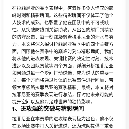
在拉菲尼亚的赛季表现中，有着许多令人惊叹的巅
峰时刻和精彩瞬间。这些精彩瞬间不仅体现了他个
人技术的成熟，也彰显了他在团队中的不可或缺
性。从突破防线到关键助攻，从出色的射门到精彩
的防守反击，每一刻都凝聚着拉菲尼亚的汗水与努
力。本文将深入探讨拉菲尼亚赛季中的四个关键方
面，回顾他在赛季中的巅峰时刻与精彩瞬间。我们
将从他的进攻表现、关键比赛的决定性时刻、技术
进步以及团队贡献等四个方面，详细分析拉菲尼亚
如何通过每一个瞬间打动球迷，成为球队的重要一
员。每个方面将通过具体的比赛事件进行回顾，带
领大家领略拉菲尼亚的赛季精彩。最终，本文将对
拉菲尼亚的赛季表现进行总结，探讨他未来可能的
提升空间以及他对足球世界的独特影响。
1、进攻端的突破与精彩瞬间
拉菲尼亚在本赛季的进攻端表现极为出色，他不仅
在多场比赛中打入关键进球，还为球队提供了重要