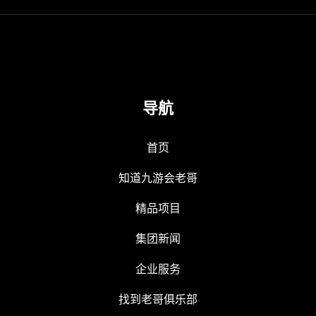
导航
首页
知道九游会老哥
精品项目
集团新闻
企业服务
找到老哥俱乐部