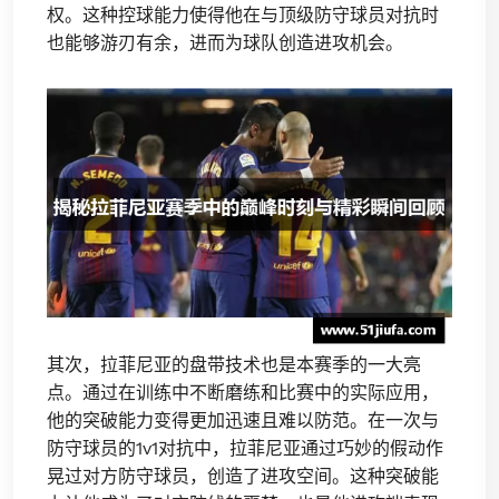
权。这种控球能力使得他在与顶级防守球员对抗时
也能够游刃有余，进而为球队创造进攻机会。
其次，拉菲尼亚的盘带技术也是本赛季的一大亮
点。通过在训练中不断磨练和比赛中的实际应用，
他的突破能力变得更加迅速且难以防范。在一次与
防守球员的1v1对抗中，拉菲尼亚通过巧妙的假动作
晃过对方防守球员，创造了进攻空间。这种突破能