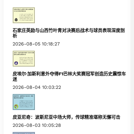
石家庄英励与山西竹叶青对决赛后战术与球员表现深度剖
析
2026-08-05 10:18:27
皮埃尔·加斯利意外夺得F1巴林大奖赛冠军创造历史震惊车
迷
2026-08-04 10:03:22
皮亚尼奇：波斯尼亚中场大师，传球精准堪称无懈可击
2026-08-03 10:05:28