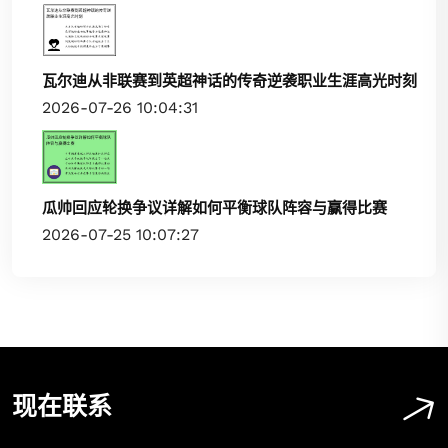
瓦尔迪从非联赛到英超神话的传奇逆袭职业生涯高光时刻
2026-07-26 10:04:31
瓜帅回应轮换争议详解如何平衡球队阵容与赢得比赛
2026-07-25 10:07:27
现在联系