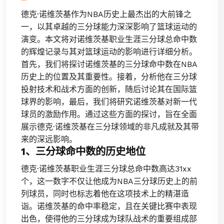
德克·诺维茨基作为NBA历史上最杰出的大前锋之
一，以其卓越的三分球能力深深影响了篮球运动的
演变。本文将对诺维茨基职业生涯三分球总命中数
的辉煌记录与其对篮球运动的影响进行详细分析。
首先，我们将探讨诺维茨基的三分球命中数在NBA
历史上的位置及其重要性。接着，分析他在三分球
投射技术和战术方面的创新，随后讨论其在国际篮
球界的影响，最后，我们将研究诺维茨基对新一代
球员的激励作用。通过这些方面的探讨，旨在全面
展示德克·诺维茨基在三分球领域的非凡成就及其带
来的深远影响。
1、三分球命中数的历史地位
德克·诺维茨基职业生涯三分球总命中数高达31xx
个，这一数字不仅让他成为NBA三分球历史上的前
列球员，同时也标志着他在这项技术上的精湛造
诣。诺维茨基的命中率稳定，且在关键比赛中表现
出色，使得他的三分球成为球队战术的重要组成部