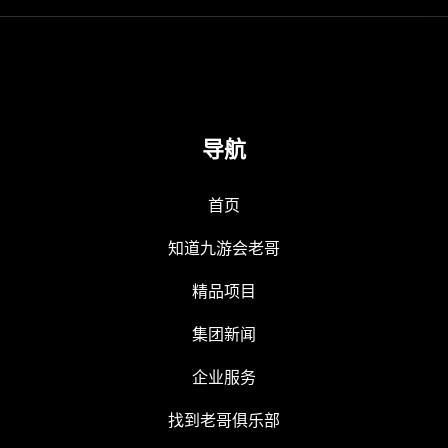
导航
首页
知道九游会老哥
精品项目
集团新闻
企业服务
找到老哥俱乐部