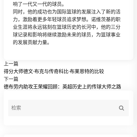
响了一代又一代的球员。
同时，他的成功也为国际篮球的发展注入了新的活
力，激励着更多年轻球员追求梦想。诺维茨基的职
业生涯将永远铭刻在篮球历史的长河中，他的三分
球记录和影响将继续激励未来的球员，为篮球事业
的发展贡献力量。
上一篇
得分大师德文·布克与传奇科比·布莱恩特的比较
下一篇
德布劳内助攻王荣耀回顾：英超历史上的传球大师之路