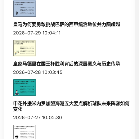
皇马为何要勇敢挑战巴萨的西甲统治地位并力图超越
2026-07-29 10:04:11
皇家马德里在国王杯胜利背后的深层意义与历史传承
2026-07-28 10:03:45
申花外援米内罗加盟海港五大要点解析球队未来阵容如何
变化
2026-07-27 10:02:30