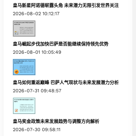
皇马新星阿诺德崭露头角 未来潜力无限引发世界关注
2026-08-02 10:12:17
皇马崛起步伐加快巴萨是否能继续保持领先优势
2026-08-01 10:05:49
皇马如何重返巅峰 巴萨人气现状与未来发展潜力分析
2026-07-31 09:48:57
皇马奖金政策未来发展趋势与调整方向解析
2026-07-30 09:58:11