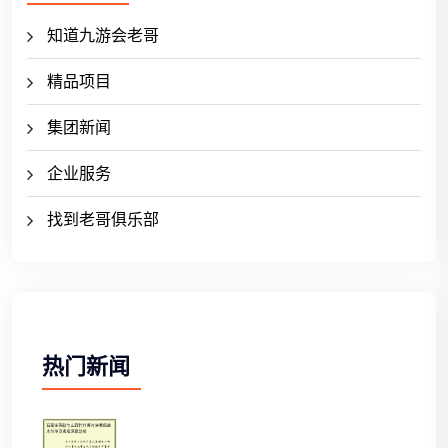
知道九游会老哥
精品项目
集团新闻
企业服务
找到老哥俱乐部
热门新闻