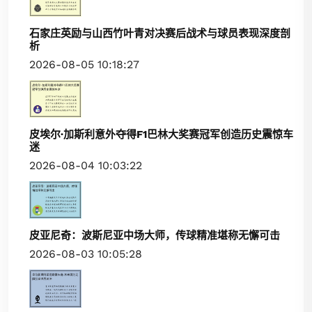
石家庄英励与山西竹叶青对决赛后战术与球员表现深度剖
析
2026-08-05 10:18:27
皮埃尔·加斯利意外夺得F1巴林大奖赛冠军创造历史震惊车
迷
2026-08-04 10:03:22
皮亚尼奇：波斯尼亚中场大师，传球精准堪称无懈可击
2026-08-03 10:05:28