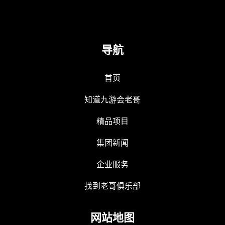
导航
首页
知道九游会老哥
精品项目
集团新闻
企业服务
找到老哥俱乐部
网站地图