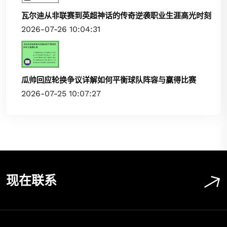
瓦尔迪从非联赛到英超神话的传奇逆袭职业生涯高光时刻
2026-07-26 10:04:31
瓜帅回应轮换争议详解如何平衡球队阵容与赢得比赛
2026-07-25 10:07:27
现在联系