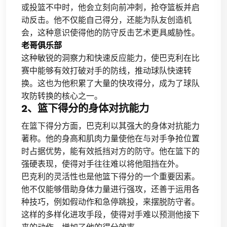
或投篮不中时，他会立刻向前冲刺，抢夺篮板并启
动反击。他不仅能自己得分，还能为队友创造机
会，这种意识使得他的防守反击艺术更具威胁性。
老哥俱乐部
这种敏锐的洞察力和快速反应能力，使巴克利在比
赛中能够有效打破对手的防线，推动球队快速转
换。这也为他积累了大量的快攻得分，成为了球队
攻防转换的核心之一。
2、篮下得分的身体对抗能力
在篮下得分方面，巴克利以其强大的身体对抗能力
著称。他的身高和肌肉力量使他在与对手争抢位置
时占据优势，能有效抵挡对方的防守。他在篮下的
强硬表现，使得对手往往难以将他阻挡在外。
巴克利的灵活性也是他篮下得分的一个重要因素。
他不仅能够借助身体力量进行强攻，还善于运用各
种技巧，例如假动作和急停跳投，来摆脱防守者。
这样的多样化进攻手段，使得对手难以预测他接下