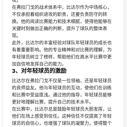
攻。
在弗拉门戈的战术体系中，比达尔作为中场核心，
不仅承担着组织进攻的职责，还要负责防守的转
换。他的阅读比赛能力和技术细腻，使得他能够在
关键时刻做出正确的判断，提升了球队的整体表
现。
此外，比达尔的丰富经验对球队年轻球员的成长也
有着重要影响。他的专业精神和对比赛的理解，为
年轻球员树立了榜样，帮助他们在高水平比赛中更
加自信地发挥自己的能力。
3、对年轻球员的激励
比达尔在弗拉门戈不仅是一位领袖，还是年轻球员
的良师益友。他与年轻球员的互动，使他们在训练
和比赛中受益匪浅。通过他的指导，年轻球员能够
更好地理解比赛，提升自己的技术水平。
在比赛中，比达尔总是鼓励年轻球员大胆发挥，让
他们在场上感受到信任。这种信任不仅提高了年轻
球员的自信心，也增强了球队的凝聚力，使得整个