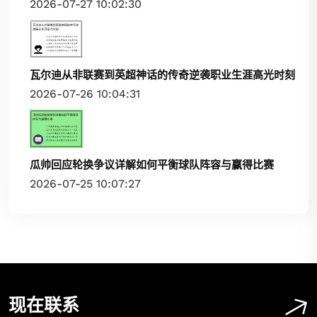
2026-07-27 10:02:30
瓦尔迪从非联赛到英超神话的传奇逆袭职业生涯高光时刻
2026-07-26 10:04:31
瓜帅回应轮换争议详解如何平衡球队阵容与赢得比赛
2026-07-25 10:07:27
现在联系