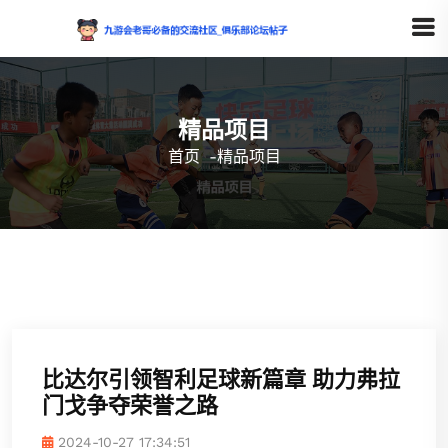
精品项目
首页
-
精品项目
比达尔引领智利足球新篇章 助力弗拉
门戈争夺荣誉之路
2024-10-27 17:34:51