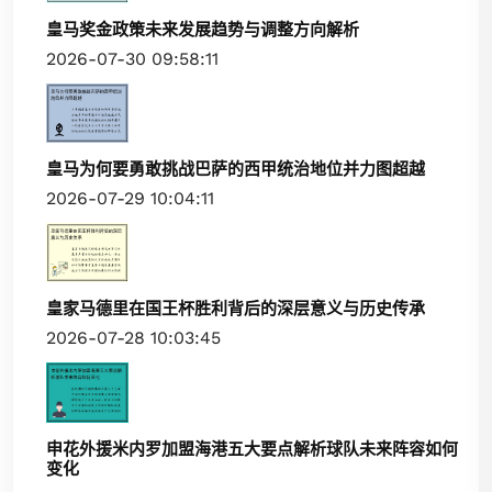
皇马奖金政策未来发展趋势与调整方向解析
2026-07-30 09:58:11
皇马为何要勇敢挑战巴萨的西甲统治地位并力图超越
2026-07-29 10:04:11
皇家马德里在国王杯胜利背后的深层意义与历史传承
2026-07-28 10:03:45
申花外援米内罗加盟海港五大要点解析球队未来阵容如何
变化